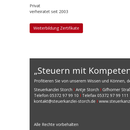
Privat
verheiratet seit 2003
Weiterbildung Zertifikate
„Steuern mit Kompetenz
Profitieren Sie von unserem Wissen und Können, den
Steuerkanzlei Storch
I
Antje Storch
I
Gifhorner Str
Telefon 05372 97 99 10
I
Telefax 05372 97 99 111
kontakt@steuerkanzlei-storch.de
I
www.steuerkanzl
Alle Rechte vorbehalten