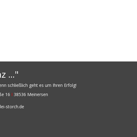
 ..."
n schließlich geht es um Ihren Erfolg!
aße 16
I
38536 Meinersen
ei-storch.de