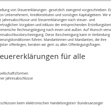
stellung von Steuererklärungen -gesetzlich zwingend vorgeschrieben. E
on Unternehmern, Kreditinstituten und sonstigen Kapitalgebern. Wir e
te Jahresabschlüsse und Steuererklärungen nach steuer- und
rtraglichen Vorgaben und inklusiv der entsprechenden Erstellungsberi
nehmerische Rechnungslegung nach innen und außen. Auf Wunsch vers
Jahresabschlussbescheinigung. Diese Bescheinigung kann in Verbindung
zierungskonditionen führen. Mandantinnen und Mandanten, die ihre
ster offenlegen, beraten wir gern zu allen Offenlegungsfragen.
uererklärungen für alle
esellschaftsformen
cher Jahresabschlüsse
bschlüssen beim elektronischen Handelsregister/ Bundesanzeiger