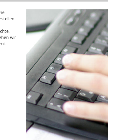
ine
rstellen
chte.
ehen wir
 mit