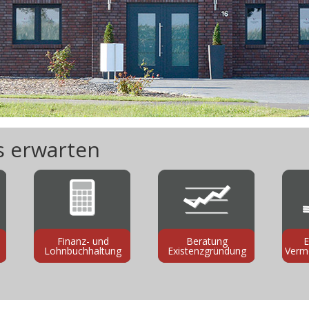
s erwarten
Finanz- und
Beratung
E
Lohnbuchhaltung
Existenzgründung
Verm