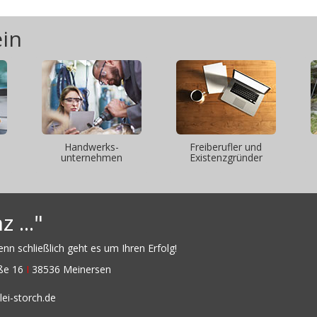
ein
Handwerks-
Freiberufler und
unternehmen
Existenzgründer
 ..."
n schließlich geht es um Ihren Erfolg!
aße 16
I
38536 Meinersen
ei-storch.de